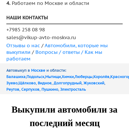
4.
Работаем по Москве и области
НАШИ КОНТАКТЫ
+7985 258 08 98
sales@vikup-avto-moskva.ru
Отзывы о нас
/
Автомобили, которые мы
выкупили
/
Вопросы / ответы /
Как мы
работаем
Автовыкуп в
Москве
и области:
Балашиха
,
Подольск
,
Мытищи
,
Химки
,
Люберцы
,
Королёв
,
Красного
Зуево
,
Щёлково
,
Видное
,
Долгопрудный
,
Жуковский
,
Реутов
,
Серпухов
,
Пушкино
,
Электросталь
Выкупили автомобили за
последний месяц