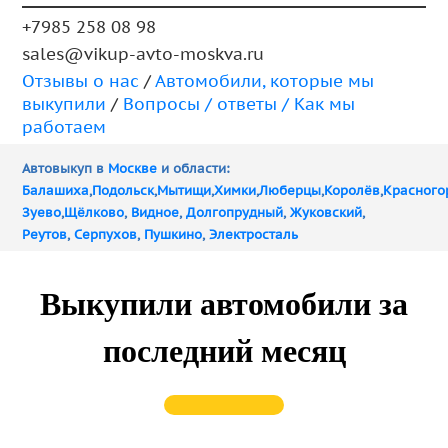
+7985 258 08 98
sales@vikup-avto-moskva.ru
Отзывы о нас
/
Автомобили, которые мы
выкупили
/
Вопросы / ответы /
Как мы
работаем
Автовыкуп в
Москве
и области:
Балашиха
,
Подольск
,
Мытищи
,
Химки
,
Люберцы
,
Королёв
,
Красного
Зуево
,
Щёлково
,
Видное
,
Долгопрудный
,
Жуковский
,
Реутов
,
Серпухов
,
Пушкино
,
Электросталь
Выкупили автомобили за
последний месяц